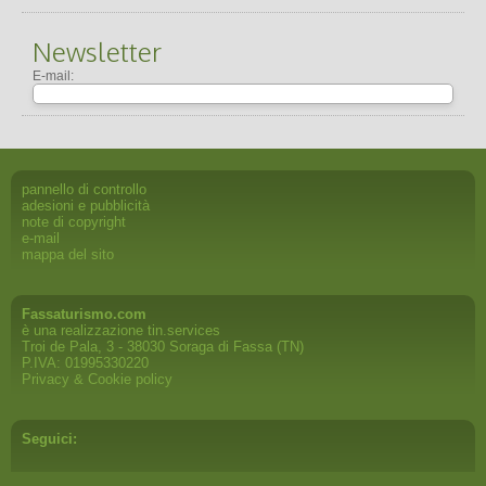
Newsletter
E-mail:
pannello di controllo
adesioni e pubblicità
note di copyright
e-mail
mappa del sito
Fassaturismo.com
è una realizzazione
tin.services
Troi de Pala, 3 - 38030 Soraga di Fassa (TN)
P.IVA: 01995330220
Privacy & Cookie policy
Seguici: