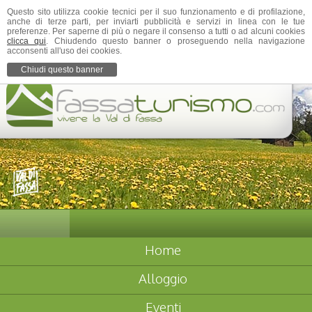
Questo sito utilizza cookie tecnici per il suo funzionamento e di profilazione,
anche di terze parti, per inviarti pubblicità e servizi in linea con le tue
preferenze. Per saperne di più o negare il consenso a tutti o ad alcuni cookies
clicca qui
. Chiudendo questo banner o proseguendo nella navigazione
acconsenti all'uso dei cookies.
Chiudi questo banner
Home
Alloggio
Eventi