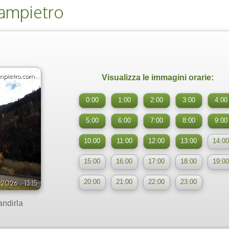
ampietro
Visualizza le immagini orarie:
0:00
1:00
2:00
3:00
4:00
5:00
6:00
7:00
8:00
9:00
10:00
11:00
12:00
13:00
14:00
15:00
16:00
17:00
18:00
19:00
20:00
21:00
22:00
23:00
andirla