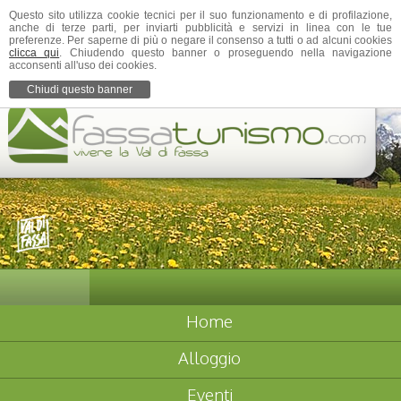
Questo sito utilizza cookie tecnici per il suo funzionamento e di profilazione,
anche di terze parti, per inviarti pubblicità e servizi in linea con le tue
preferenze. Per saperne di più o negare il consenso a tutti o ad alcuni cookies
clicca qui
. Chiudendo questo banner o proseguendo nella navigazione
acconsenti all'uso dei cookies.
Chiudi questo banner
Home
Alloggio
Eventi