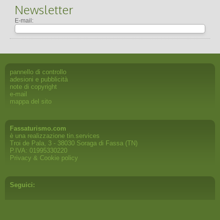
Newsletter
E-mail:
pannello di controllo
adesioni e pubblicità
note di copyright
e-mail
mappa del sito
Fassaturismo.com
è una realizzazione
tin.services
Troi de Pala, 3 - 38030 Soraga di Fassa (TN)
P.IVA: 01995330220
Privacy & Cookie policy
Seguici: