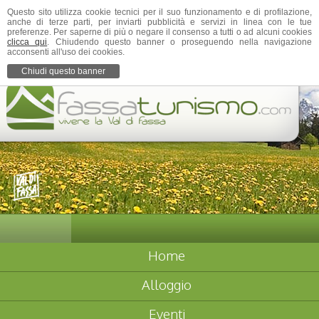
Questo sito utilizza cookie tecnici per il suo funzionamento e di profilazione,
anche di terze parti, per inviarti pubblicità e servizi in linea con le tue
preferenze. Per saperne di più o negare il consenso a tutti o ad alcuni cookies
clicca qui
. Chiudendo questo banner o proseguendo nella navigazione
acconsenti all'uso dei cookies.
Chiudi questo banner
Home
Alloggio
Eventi