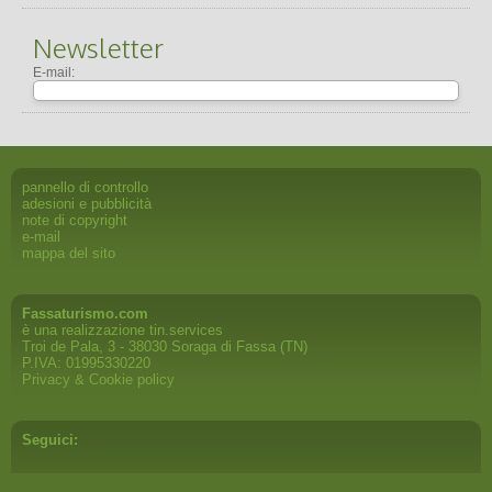
Newsletter
E-mail:
pannello di controllo
adesioni e pubblicità
note di copyright
e-mail
mappa del sito
Fassaturismo.com
è una realizzazione
tin.services
Troi de Pala, 3 - 38030 Soraga di Fassa (TN)
P.IVA: 01995330220
Privacy & Cookie policy
Seguici: