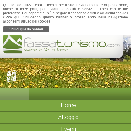
Questo sito utilizza cookie tecnici per il suo funzionamento e di profilazione,
anche di terze parti, per inviarti pubblicità e servizi in linea con le tue
preferenze. Per saperne di più o negare il consenso a tutti o ad alcuni cookies
clicca qui
. Chiudendo questo banner o proseguendo nella navigazione
acconsenti all'uso dei cookies.
Chiudi questo banner
Home
Alloggio
Eventi