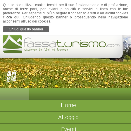
Questo sito utilizza cookie tecnici per il suo funzionamento e di profilazione,
anche di terze parti, per inviarti pubblicità e servizi in linea con le tue
preferenze. Per saperne di più o negare il consenso a tutti o ad alcuni cookies
clicca qui
. Chiudendo questo banner o proseguendo nella navigazione
acconsenti all'uso dei cookies.
Chiudi questo banner
Home
Alloggio
Eventi