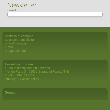
Newsletter
E-mail:
pannello di controllo
adesioni e pubblicità
note di copyright
e-mail
mappa del sito
Fassaturismo.com
è una realizzazione
tin.services
Troi de Pala, 3 - 38030 Soraga di Fassa (TN)
P.IVA: 01995330220
Privacy & Cookie policy
Seguici: