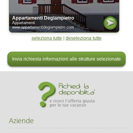
Moena
Appartamenti Degiampietro
Appartamenti
www.appartamentidegiampietro.com
seleziona tutte
|
deseleziona tutte
Forno di Moena
Aziende