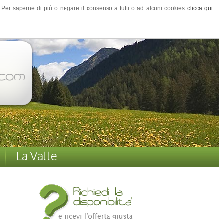
ze. Per saperne di più o negare il consenso a tutti o ad alcuni cookies
clicca qui
.
La Valle