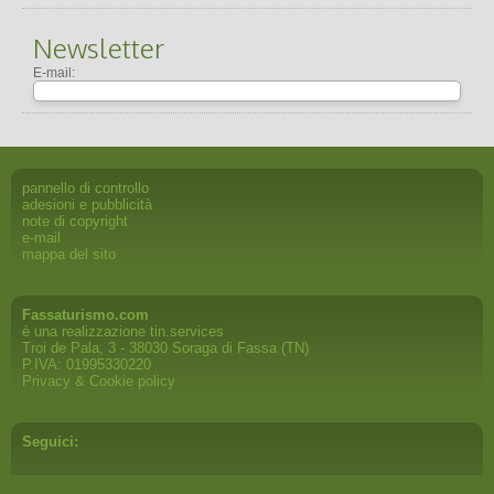
Newsletter
E-mail:
pannello di controllo
adesioni e pubblicità
note di copyright
e-mail
mappa del sito
Fassaturismo.com
è una realizzazione
tin.services
Troi de Pala, 3 - 38030 Soraga di Fassa (TN)
P.IVA: 01995330220
Privacy & Cookie policy
Seguici: