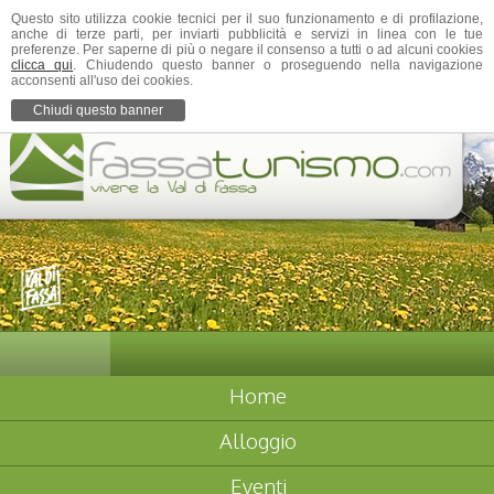
Questo sito utilizza cookie tecnici per il suo funzionamento e di profilazione,
anche di terze parti, per inviarti pubblicità e servizi in linea con le tue
preferenze. Per saperne di più o negare il consenso a tutti o ad alcuni cookies
clicca qui
. Chiudendo questo banner o proseguendo nella navigazione
acconsenti all'uso dei cookies.
Chiudi questo banner
Home
Alloggio
Eventi