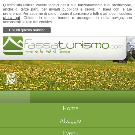
Questo sito utilizza cookie tecnici per il suo funzionamento e di profilazione,
anche di terze parti, per inviarti pubblicità e servizi in linea con le tue
preferenze. Per saperne di più o negare il consenso a tutti o ad alcuni cookies
clicca qui
. Chiudendo questo banner o proseguendo nella navigazione
acconsenti all'uso dei cookies.
Chiudi questo banner
Home
Alloggio
Eventi