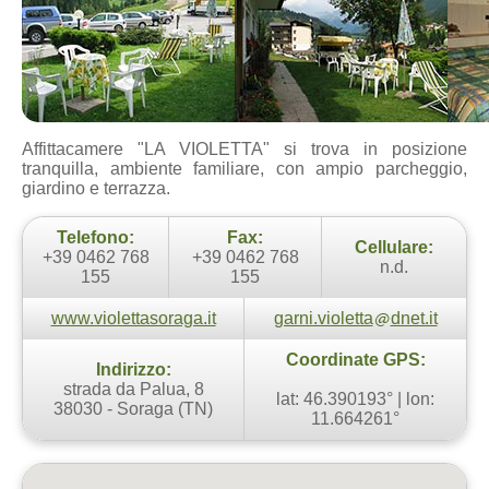
Affittacamere "LA VIOLETTA" si trova in posizione
tranquilla, ambiente familiare, con ampio parcheggio,
giardino e terrazza.
Telefono:
Fax:
Cellulare:
+39 0462 768
+39 0462 768
n.d.
155
155
www.violettasoraga.it
garni.violetta
dnet.it
Coordinate GPS:
Indirizzo:
strada da Palua, 8
lat: 46.390193° | lon:
38030 - Soraga (TN)
11.664261°