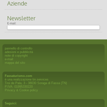
Aziende
Newsletter
E-mail:
pannello di controllo
adesioni e pubblicità
note di copyright
e-mail
mappa del sito
Fassaturismo.com
è una realizzazione
tin.services
Troi de Pala, 3 - 38030 Soraga di Fassa (TN)
P.IVA: 01995330220
Privacy & Cookie policy
Seguici: