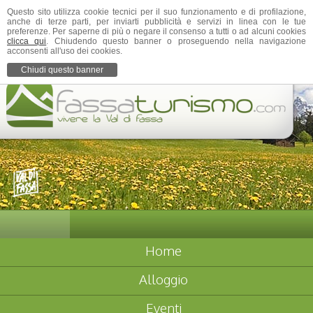
Questo sito utilizza cookie tecnici per il suo funzionamento e di profilazione,
anche di terze parti, per inviarti pubblicità e servizi in linea con le tue
preferenze. Per saperne di più o negare il consenso a tutti o ad alcuni cookies
clicca qui
. Chiudendo questo banner o proseguendo nella navigazione
acconsenti all'uso dei cookies.
Chiudi questo banner
Home
Alloggio
Eventi