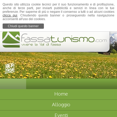
Questo sito utilizza cookie tecnici per il suo funzionamento e di profilazione,
anche di terze parti, per inviarti pubblicità e servizi in linea con le tue
preferenze. Per saperne di più o negare il consenso a tutti o ad alcuni cookies
clicca qui
. Chiudendo questo banner o proseguendo nella navigazione
acconsenti all'uso dei cookies.
Chiudi questo banner
Home
Alloggio
Eventi