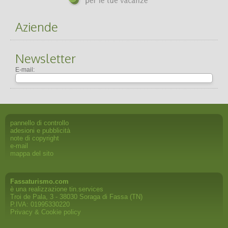
Aziende
Newsletter
E-mail:
pannello di controllo
adesioni e pubblicità
note di copyright
e-mail
mappa del sito
Fassaturismo.com
è una realizzazione
tin.services
Troi de Pala, 3 - 38030 Soraga di Fassa (TN)
P.IVA: 01995330220
Privacy & Cookie policy