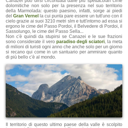
Canazei può dirsi circondata dalle più spettacolari cime
dolomitiche non solo per la presenza nel suo territorio
della Marmolada: questo paesino, infatti, sorge ai piedi
del
Gran Vernel
la cui punta pare essere un tutt'uno con il
cielo grazie ai suoi 3210 metri slm e tutt'intorno ad essa si
ergono le cime del Passo Pordoi, il Belvedere di Pordoi, il
Sassolungo, le cime del Passo Sella...
Non c'è quindi da stupirsi se Canazei e le sue frazioni
sono considerate il vero
paradiso degli sciatori
, la meta
di milioni di turisti ogni anno che anche solo per un giorno
si recano qui come in un santuario per ammirare quanto
di più bello c'è al mondo.
Il territorio di questo ultimo paese della valle è scolpito