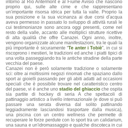
intorno al Rio Antermont e al Fiume Avisio che nascono
proprio qui, sulle alte cime e che rappresentano
un'importante risorsa idrica per tutta la valle. Proprio la
sua posizione e la sua vicinanza ai due corsi d'acqua
aveva permesso in passato lo sviluppo di attività rurali le
cui testimonianze sono ancora oggi presenti, come nel
resto della valle, accanto alle moltiplici strutture ricettive
di alta qualità che offre Canazei. Ogni anno, inoltre,
vengono organizzate alcune manifestazioni, tra le quali la
più importante è sicuramente “
Te anter i Tobiè
”, in cui si
riscoprono i mestieri, le tradizioni ed anche i piatti tipici di
una volta passeggiando tra le antiche stradine della parte
vecchia del paese.
Canazei non è però solamente tradizione o solamente
sci: oltre ai moltissimi negozi rinomati che spaziano dallo
sport ai gioielli passando per gli abiti adatti ad occasioni
speciali che è possibile trovare nel caratteristico centro
del paese, vi è anche uno
stadio del ghiaccio
che ospita
sia partite di hockey di seria A che spettacoli di
pattinaggio artistico a livello internazionale (e dove si può
passare una serata diversa dal solito pattinando
leggiadramente lasciandosi trasportare dalla musica),
una piscina con un centro wellness che permette di
recuperare le forze perdute con lo sport tra un calidarium,
una sauna e un'idromassaggio e qualche discoteca in cui