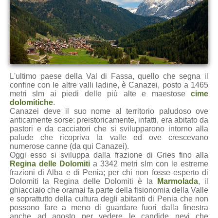
L'ultimo paese della Val di Fassa, quello che segna il
confine con le altre valli ladine, è Canazei, posto a 1465
metri slm ai piedi delle più alte e maestose
cime
dolomitiche
.
Canazei deve il suo nome al territorio paludoso ove
anticamente sorse: preistoricamente, infatti, era abitato da
pastori e da cacciatori che si svilupparono intorno alla
palude che ricopriva la valle ed ove crescevano
numerose canne (da qui Canazei).
Oggi esso si sviluppa dalla frazione di Gries fino alla
Regina delle Dolomiti
a 3342 metri slm con le estreme
frazioni di Alba e di Penia; per chi non fosse esperto di
Dolomiti la Regina delle Dolomiti è la
Marmolada
, il
ghiacciaio che oramai fa parte della fisionomia della Valle
e soprattutto della cultura degli abitanti di Penia che non
possono fare a meno di guardare fuori dalla finestra
anche ad agosto per vedere le candide nevi che