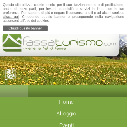
Questo sito utilizza cookie tecnici per il suo funzionamento e di profilazione,
anche di terze parti, per inviarti pubblicità e servizi in linea con le tue
preferenze. Per saperne di più o negare il consenso a tutti o ad alcuni cookies
clicca qui
. Chiudendo questo banner o proseguendo nella navigazione
acconsenti all'uso dei cookies.
Chiudi questo banner
Home
Alloggio
Eventi